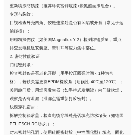
重新喷涂防锈漆（推荐环氧富锌底漆+聚氨酯面漆组合）。
变形与裂纹：
目视检查外壳四角、铰链连接处是否有凹陷或开裂（常见于运
输碰撞）；
用磁粉探伤仪（如美国Magnaflux Y-2）检测焊缝质量，重点
排查发电机组安装座、牵引耳等应力集中部位。
2. 密封性能验证
门框密封条：
检查密封条是否老化开裂（用手按压回弹时间＜1秒为合
格），若缺失需更换EPDM橡胶条（耐候性-40℃至120℃）；
关闭舱门后，用烟雾发生器（如手持式发烟罐）向门缝吹烟，
观察是否有泄漏（泄漏点需重新打胶密封）。
线缆穿孔密封：
拆解控制箱后盖，检查电缆穿墙处是否填充防水堵头（如德国
PFLITSCH RGI系列）；
对未密封的孔洞，使用硅酮密封胶（中性固化型）填充，固化