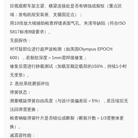
目视观察车架主梁、横梁连接处是否有锈蚀或裂纹（重点区
域：发电机组安装座、支腿固定点）；
用10倍放大镜辅助检查焊缝表面气孔、夹渣等缺陷（符合ISO
5817标准B级要求）。
无损探伤：
对可疑部位进行超声波检测（如美国Olympus EPOCH
600），若裂纹深度＞1mm需焊接修复；
修复后需进行静载测试（加载至额定载荷的150%，持续1小时
无变形）。
2. 悬挂系统磨损评估
弹簧状态：
测量螺旋弹簧自由高度（与设计值偏差应＜5%），若压缩后无
法回弹需更换；
检查钢板弹簧叶片是否错位或断裂（断裂片数＞1/3需整体更
换）。
减震器性能：