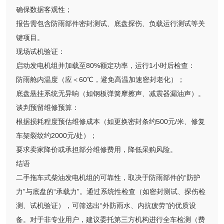
确保数据客观性；
报告需包含防雨部件密封测试、底盘探伤、负载运行测试等关
键项目。
现场试机验证：
启动发电机组并加载至80%额定功率，运行1小时后检查：
防雨舱内温度（应＜60℃，避免高温加速密封老化）；
底盘悬挂系统无异响（如钢板弹簧摩擦声、减震器漏油声）。
谈判预留维修预算：
根据损耗程度预估维修成本（如更换密封条约500元/米、修复
车架裂纹约2000元/处）；
要求卖家降价或承担部分维修费用，降低采购风险。
结语
二手拖车式柴油发电机组的可靠性，取决于防雨部件的“防护
力”与底盘的“承载力”。通过系统性检查（如密封测试、探伤检
测、试机验证），可筛选出“外防雨水、内抗疲劳”的优质设
备。对于非专业用户，建议委托第三方机构进行全车检测（费