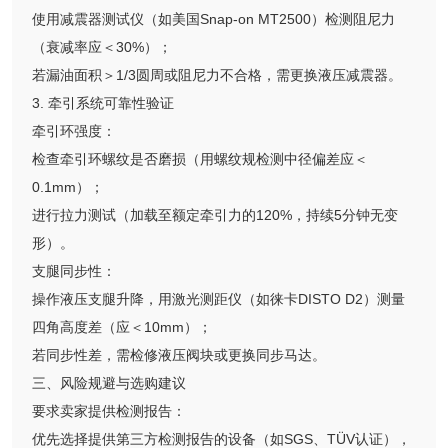
使用减震器测试仪（如美国Snap-on MT2500）检测阻尼力
（衰减率应＜30%）；
若漏油面积＞1/3圆周或阻尼力不合格，需更换液压减震器。
3. 牵引系统可靠性验证
牵引环强度：
检查牵引环螺纹是否磨损（用螺纹规检测中径偏差应＜
0.1mm）；
进行拉力测试（加载至额定牵引力的120%，持续5分钟无变
形）。
支腿同步性：
操作液压支腿升降，用激光测距仪（如徕卡DISTO D2）测量
四角高度差（应＜10mm）；
若同步性差，需检修液压阀块或更换同步马达。
三、风险规避与选购建议
要求卖家提供检测报告：
优先选择提供第三方检测报告的设备（如SGS、TÜV认证），